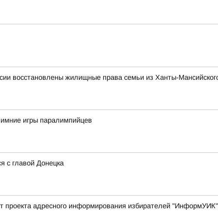
сии восстановлены жилищные права семьи из Ханты-Мансийского
 зимние игры паралимпийцев
я с главой Донецка
арт проекта адресного информирования избирателей "ИнформУИК"