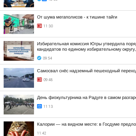
От шума мегаполисов - к тишине тайги
11:30
Избирательная комиссия Югры утвердила поря
кандидатов по единому избирательному округу,
09:54
Самосвал снёс надземный пешеходный переход
09:48
День физкультурника на Радуге в самом разгар
11:13
Калории — на видном месте: в Госдуме предло
11:42