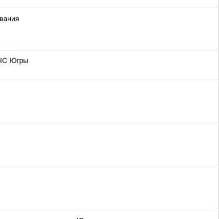
ивания
ЧС Югры