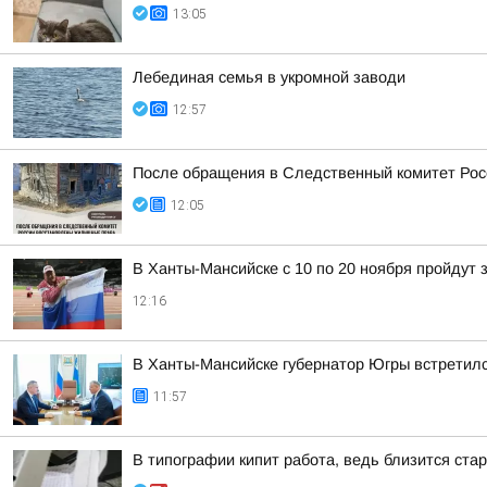
13:05
Лебединая семья в укромной заводи
12:57
После обращения в Следственный комитет Рос
12:05
В Ханты-Мансийске с 10 по 20 ноября пройдут
12:16
В Ханты-Мансийске губернатор Югры встретилс
11:57
В типографии кипит работа, ведь близится ст