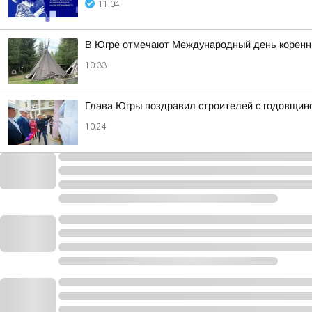
11:04
В Югре отмечают Международный день коренн
10:33
Глава Югры поздравил строителей с годовщин
10:24