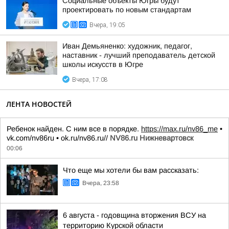
Социальные объекты Югры будут
проектировать по новым стандартам
Вчера, 19:05
Иван Демьяненко: художник, педагог,
наставник - лучший преподаватель детской
школы искусств в Югре
Вчера, 17:08
ЛЕНТА НОВОСТЕЙ
Ребенок найден. С ним все в порядке.
https://max.ru/nv86_me
•
vk.com/nv86ru • ok.ru/nv86.ru//
NV86.ru Нижневартовск
00:06
Что еще мы хотели бы вам рассказать:
Вчера, 23:58
6 августа - годовщина вторжения ВСУ на
территорию Курской области