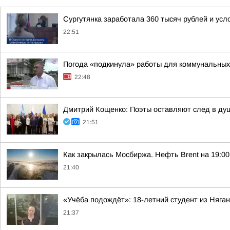
Сургутянка заработала 360 тысяч рублей и усл
22:51
Погода «подкинула» работы для коммунальных
22:48
Дмитрий Кощенко: Поэты оставляют след в душ
21:51
Как закрылась Мосбиржа. Нефть Brent на 19:00 
21:40
«Учёба подождёт»: 18-летний студент из Няг
21:37