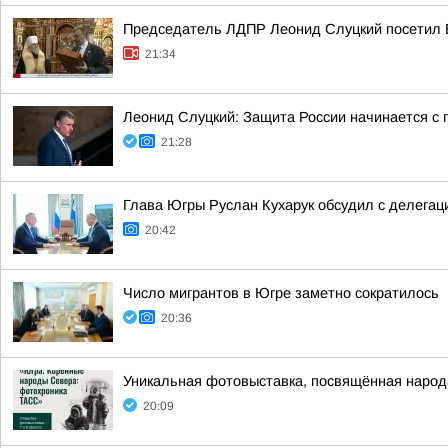
Председатель ЛДПР Леонид Слуцкий посетил 
21:34
Леонид Слуцкий: Защита России начинается с п
21:28
Глава Югры Руслан Кухарук обсудил с делегац
20:42
Число мигрантов в Югре заметно сократилось
20:36
Уникальная фотовыставка, посвящённая народ
20:09