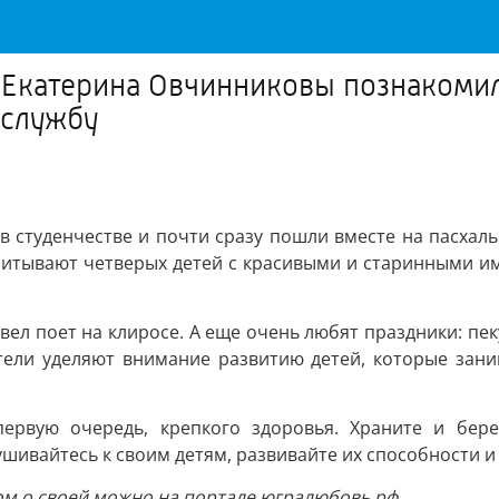
и Екатерина Овчинниковы познакомил
 службу
 студенчестве и почти сразу пошли вместе на пасхальн
питывают четверых детей с красивыми и старинными им
вел поет на клиросе. А еще очень любят праздники: пек
тели уделяют внимание развитию детей, которые зан
рвую очередь, крепкого здоровья. Храните и бере
шивайтесь к своим детям, развивайте их способности и
ом о своей можно на портале югралюбовь.рф