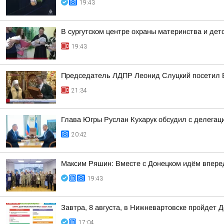
19:43
В сургутском центре охраны материнства и дет
19:43
Председатель ЛДПР Леонид Слуцкий посетил 
21:34
Глава Югры Руслан Кухарук обсудил с делегац
20:42
Максим Ряшин: Вместе с Донецком идём вперед,
19:43
Завтра, 8 августа, в Нижневартовске пройдет 
17:04