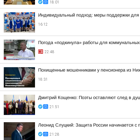
18:01
Индивидуальный подход: меры поддержки для 
16:12
Погода «подкинула» работы для коммунальных
22:48
Похищенные мошенниками у пенсионера из Ни
18:31
Дмитрий Кощенко: Поэты оставляют след в душе
21:51
Леонид Слуцкий: Защита России начинается с п
21:28