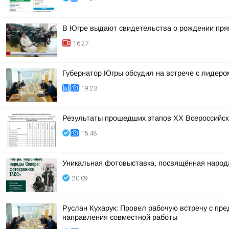
В Югре выдают свидетельства о рождении пря
16:27
Губернатор Югры обсудил на встрече с лидер
19:23
Результаты прошедших этапов ХХ Всероссийск
15:48
Уникальная фотовыставка, посвящённая народ
20:09
Руслан Кухарук: Провел рабочую встречу с п
направления совместной работы