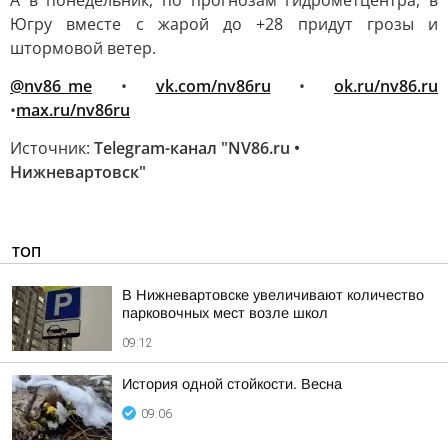
А в понедельник, по прогнозам гидрометцентра, в
Югру вместе с жарой до +28 придут грозы и
штормовой ветер.
@nv86_me
•
vk.com/nv86ru
•
ok.ru/nv86.ru
•
max.ru/nv86ru
Источник:
Telegram-канал "NV86.ru •
Нижневартовск"
ТОП
В Нижневартовске увеличивают количество
парковочных мест возле школ
09:12
История одной стойкости. Весна
09:06