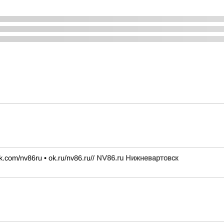
k.com/nv86ru • ok.ru/nv86.ru//
NV86.ru Нижневартовск