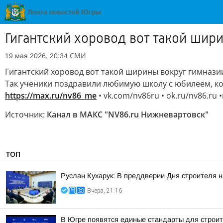
Гигантский хоровод вот такой шир
СМИ
19 мая 2026, 20:34
Гигантский хоровод вот такой ширины вокруг гимнази
Так ученики поздравили любимую школу с юбилеем, ко
https://max.ru/nv86_me
• vk.com/nv86ru • ok.ru/nv86.ru 
Источник:
Канал в МАКС "NV86.ru Нижневартовск"
ТОП
Руслан Кухарук: В преддверии Дня строителя 
Вчера, 21:16
В Югре появятся единые стандарты для строит