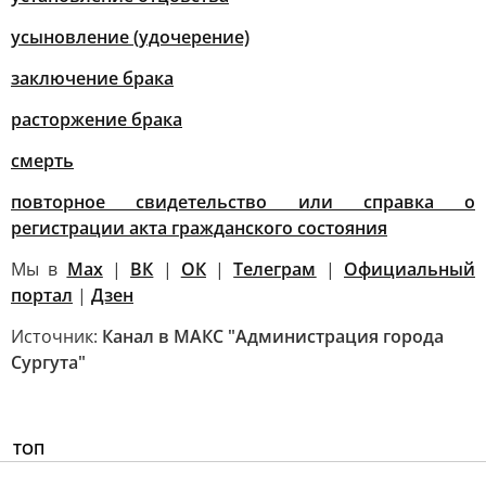
усыновление (удочерение)
заключение брака
расторжение брака
смерть
повторное свидетельство или справка о
регистрации акта гражданского состояния
Мы в
Max
|
ВК
|
ОК
|
Телеграм
|
Официальный
портал
|
Дзен
Источник:
Канал в МАКС "Администрация города
Сургута"
ТОП