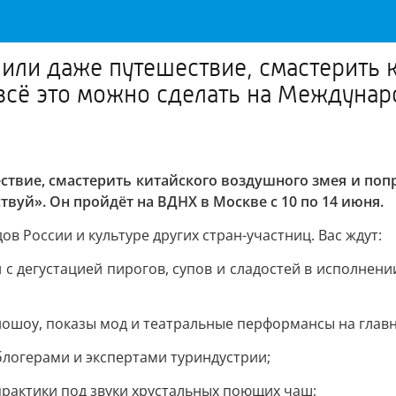
 или даже путешествие, смастерить 
сё это можно сделать на Междуна
ествие, смастерить китайского воздушного змея и по
уй». Он пройдёт на ВДНХ в Москве с 10 по 14 июня.
в России и культуре других стран-участниц. Вас ждут:
 с дегустацией пирогов, супов и сладостей в исполне
ношоу, показы мод и театральные перформансы на главн
блогерами и экспертами туриндустрии;
практики под звуки хрустальных поющих чаш;