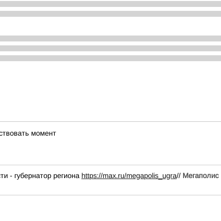
вствовать момент
и - губернатор региона
https://max.ru/megapolis_ugra
//
Мегаполис