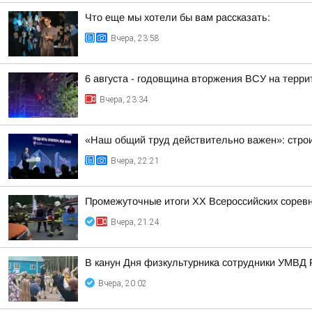
Что еще мы хотели бы вам рассказать:
Вчера, 23:58
6 августа - годовщина вторжения ВСУ на терри
Вчера, 23:34
«Наш общий труд действительно важен»: строи
Вчера, 22:21
Промежуточные итоги XX Всероссийских сорев
Вчера, 21:24
В канун Дня физкультурника сотрудники УМВД 
Вчера, 20:02