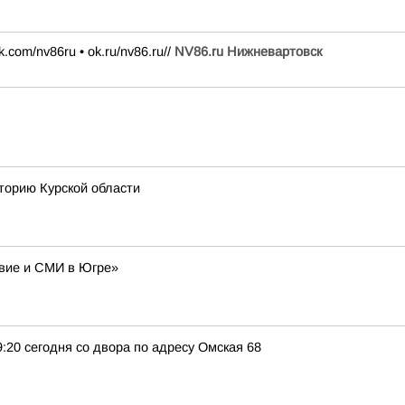
k.com/nv86ru • ok.ru/nv86.ru//
NV86.ru Нижневартовск
торию Курской области
авие и СМИ в Югре»
9:20 сегодня со двора по адресу Омская 68