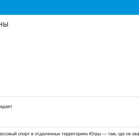
оны
падает
ссовый спорт в отдаленных территориях Югры — там, где не хв