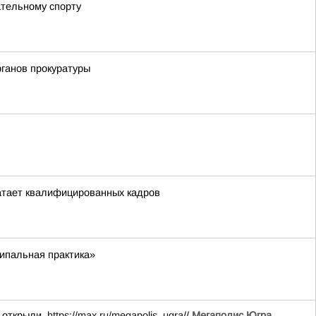
тельному спорту
рганов прокуратуры
атает квалифицированных кадров
ипальная практика»
й открыли.
https://max.ru/megapolis_ugra
//
Мегаполис Югра