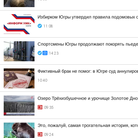
Избирком Югры утвердил правила подомовых о
11:08
Спортсмены Югры продолжают покорять пьедес
14:23
Фиктивный брак не помог: в Югре суд аннулир
10:40
Озеро Трёхизбушечное и урочище Золотое Дно
09:35
Это, пожалуй, самая трогательная история, ко
09:24