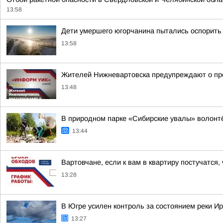
13:58
Дети умершего югорчанина пытались оспорить
13:58
Жителей Нижневартовска предупреждают о пр
13:48
В природном парке «Сибирские увалы» волонт
13:44
Вартовчане, если к вам в квартиру постучатся,
13:28
В Югре усилен контроль за состоянием реки И
13:27