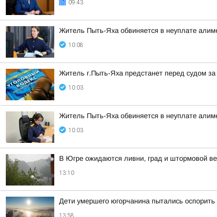
09:43
Житель Пыть-Яха обвиняется в неуплате алим
10:08
Житель г.Пыть-Яха предстанет перед судом за
10:03
Житель Пыть-Яха обвиняется в неуплате алим
10:03
В Югре ожидаются ливни, град и штормовой в
13:10
Дети умершего югорчанина пытались оспорить
13:58