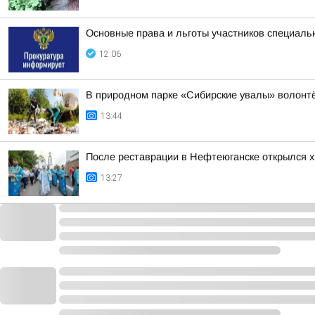
Основные права и льготы участников специаль
12:06
В природном парке «Сибирские увалы» волонтё
13:44
После реставрации в Нефтеюганске открылся х
13:27