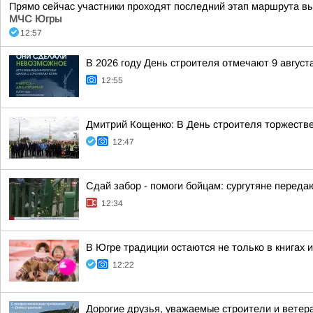
Прямо сейчас участники проходят последний этап маршрута в
МЧС Югры
12:57
В 2026 году День строителя отмечают 9 август
12:55
Дмитрий Кощенко: В День строителя торжеств
12:47
Сдай забор - помоги бойцам: сургутяне перед
12:34
В Югре традиции остаются не только в книгах 
12:22
Дорогие друзья, уважаемые строители и ветер