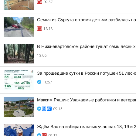
09:57
Семья из Сургута с тремя детьми разбилась н
13:18
В Нижневартовском районе тушат семь лесных
13:06
За прошедшие сутки в России потушен 51 лесно
10:57
Максим Ряшин: Уважаемые работники и ветера
09:15
Ждём Вас на избирательных участках 18, 19 и 2
09:12