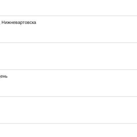
д Нижневартовска
день