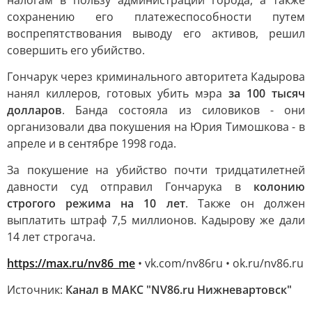
налогам в пользу администрации города, а также
сохранению его платежеспособности путем
воспрепятствования выводу его активов, решил
совершить его убийство.
Гончарук через криминального авторитета Кадырова
нанял киллеров, готовых убить мэра
за 100 тысяч
долларов
. Банда состояла из силовиков - они
организовали два покушения на Юрия Тимошкова - в
апреле и в сентябре 1998 года.
За покушение на убийство почти тридцатилетней
давности суд отправил Гончарука в
колонию
строгого режима на 10 лет
. Также он должен
выплатить штраф 7,5 миллионов. Кадырову же дали
14 лет строгача.
https://max.ru/nv86_me
• vk.com/nv86ru • ok.ru/nv86.ru
Источник:
Канал в МАКС "NV86.ru Нижневартовск"