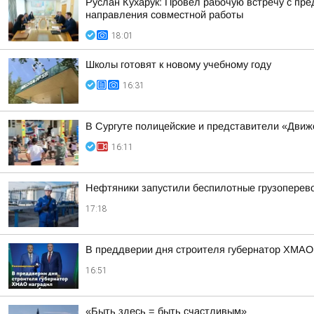
Руслан Кухарук: Провел рабочую встречу с п
направления совместной работы
18:01
Школы готовят к новому учебному году
16:31
В Сургуте полицейские и представители «Движ
16:11
Нефтяники запустили беспилотные грузоперев
17:18
В преддверии дня строителя губернатор ХМАО
16:51
«Быть здесь = быть счастливым»