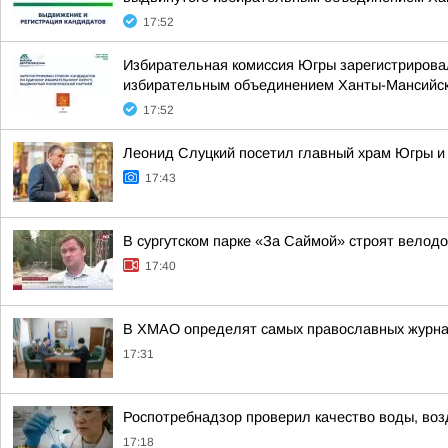
17:52
Избирательная комиссия Югры зарегистрировал
избирательным объединением Ханты-Мансийско
17:52
Леонид Слуцкий посетил главный храм Югры и
17:43
В сургутском парке «За Саймой» строят велод
17:40
В ХМАО определят самых православных журна
17:31
Роспотребнадзор проверил качество воды, во
17:18