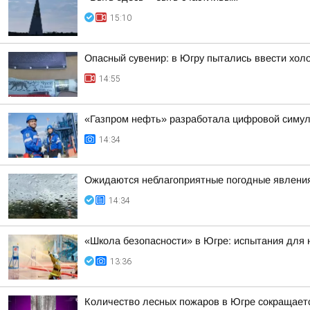
15:10
Опасный сувенир: в Югру пытались ввести хол
14:55
«Газпром нефть» разработала цифровой симу
14:34
Ожидаются неблагоприятные погодные явлени
14:34
«Школа безопасности» в Югре: испытания для
13:36
Количество лесных пожаров в Югре сокращает