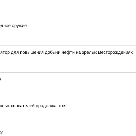
одное оружие
лятор для повышения добычи нефти на зрелых месторождениях
я
 юных спасателей продолжаются
ся