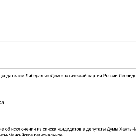
редседателем ЛиберальноДемократической партии России Леонид
ся
 об исключении из списка кандидатов в депутаты Думы Ханты-Ма
ты-Мансийское региональное...