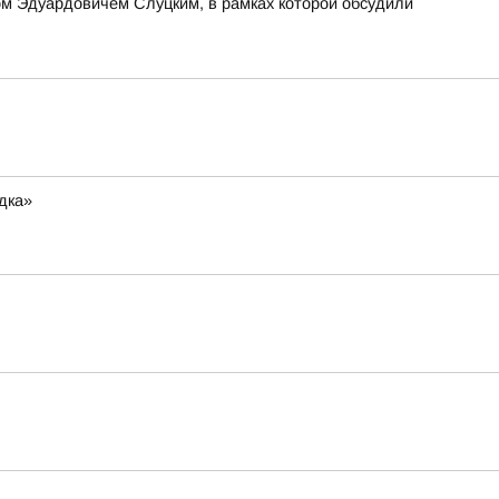
м Эдуардовичем Слуцким, в рамках которой обсудили
дка»