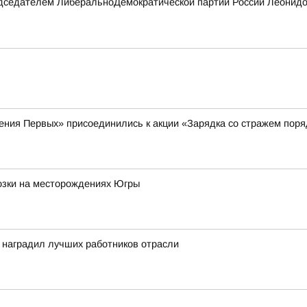
редседателем ЛиберальноДемократической партии России Леонидо
ения Первых» присоединились к акции «Зарядка со стражем поря
озки на месторождениях Югры
 наградил лучших работников отрасли