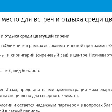
 место для встреч и отдыха среди ц
ч и отдыха среди цветущей сирени
са «Олимпия» в рамках лесоклиматической программы «
ны, и сирингарий (сиреневый сад) в центре Нижневарт
аза» Давид Бочаров.
меньГаза», представителями администрации Нижневарт
аны специально для северного климата.
ологии и остается надежным партнером в вопросах благ
й в летний период»,