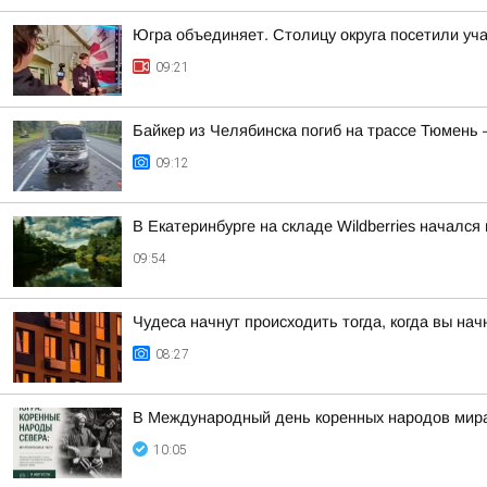
Югра объединяет. Столицу округа посетили уча
09:21
Байкер из Челябинска погиб на трассе Тюмень 
09:12
В Екатеринбурге на складе Wildberries началс
09:54
Чудеса начнут происходить тогда, когда вы нач
08:27
В Международный день коренных народов мира,
10:05