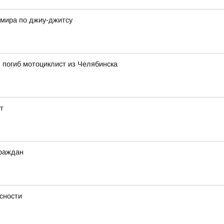
 мира по джиу-джитсу
 погиб мотоциклист из Челябинска
т
граждан
сности