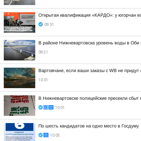
Открытая квалификация «КАРДО»: у югорчан ес
09:31
В районе Нижневартовска уровень воды в Оби з
09:21
Вартовчане, если ваши заказы с WB не придут 
10:01
В Нижневартовске полицейские пресекли сбыт
10:01
По шесть кандидатов на одно место в Госдуму
10:05