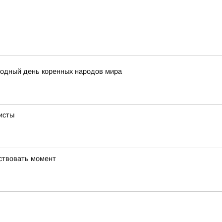
родный день коренных народов мира
исты
вствовать момент