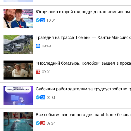
Югорчанин второй год подряд стал чемпионом
10:04
Трагедия на трассе Тюмень — Ханты-Мансийск:
09:49
«Последний богатырь. Колобок» вышел в прока
09:31
Субсидии работодателям за трудоустройство 
09:31
Все события вчерашнего дня на «Школе безопа
09:24