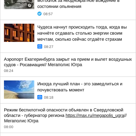
мотоблок за неоднократное вождение в
состоянии опьянения
08:57
Чудеса начнут происходить тогда, когда вы
начнёте отдавать столько энергии своим
мечтам, сколько сейчас отдаёте страхам
08:27
Аэропорт Екатеринбурга закрыт на прием и вылет воздушных
судов - Росавиация//
Мегаполис Югра
08:24
Иногда лучший план - это замедлиться и
почувствовать момент
08:18
Режим беспилотной опасности объявлен в Свердловской
области - губернатор региона
https://max.ru/megapolis_ugra
//
Мегаполис Югра
08:00