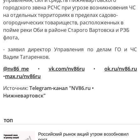
управления, сил и средств Нижневартовского
городского звена РСЧС при угрозе возникновения ЧС
на отдельных территориях в пределах садово-
огороднических товариществ, расположенных в
пойме реки Оби в районе Старого Вартовска и РЭБ
флота,
- заявил директор Управления по делам ГО и ЧС
Вадим Татаренков.
@nv86_me
•
vk.com/nv86ru
•
ok.ru/nv86.ru
•
max.ru/nv86ru
Источник:
Telegram-канал "NV86.ru •
Нижневартовск"
ТОП
Российский рынок акций утром возобновил
рост