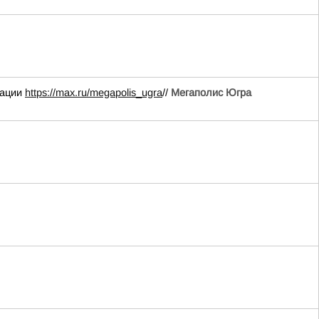
иации
https://max.ru/megapolis_ugra
//
Мегаполис Югра