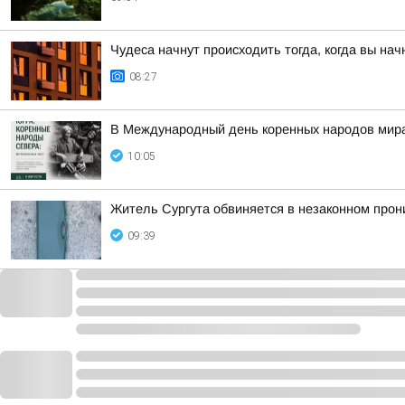
Чудеса начнут происходить тогда, когда вы нач
08:27
В Международный день коренных народов мира,
10:05
Житель Сургута обвиняется в незаконном прон
09:39