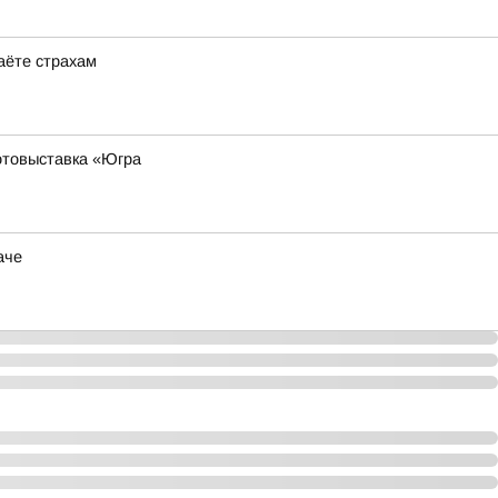
даёте страхам
фотовыставка «Югра
аче