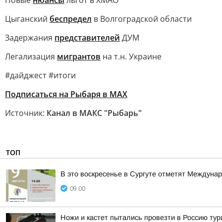
Новые
нюансы
льгот в ХМАО
Цыганский
беспредел
в Волгоградской области
Задержания
представителей
ДУМ
Легализация
мигрантов
на т.н. Украине
#дайджест #итоги
Подписаться на Рыбаря в МАХ
Источник:
Канал в МАКС "Рыбарь"
ТОП
В это воскресенье в Сургуте отметят Междуна
09:00
Ножи и кастет пытались провезти в Россию тур