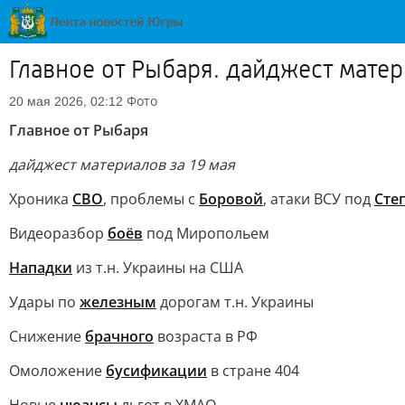
Главное от Рыбаря. дайджест матер
Фото
20 мая 2026, 02:12
Главное от Рыбаря
дайджест материалов за 19 мая
Хроника
СВО
, проблемы с
Боровой
, атаки ВСУ под
Сте
Видеоразбор
боёв
под Миропольем
Нападки
из т.н. Украины на США
Удары по
железным
дорогам т.н. Украины
Снижение
брачного
возраста в РФ
Омоложение
бусификации
в стране 404