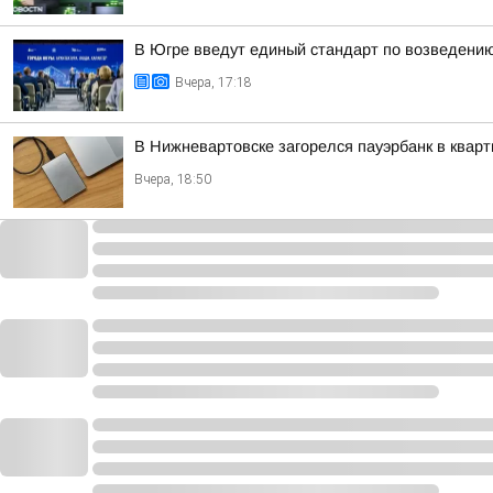
В Югре введут единый стандарт по возведени
Вчера, 17:18
В Нижневартовске загорелся пауэрбанк в кварт
Вчера, 18:50