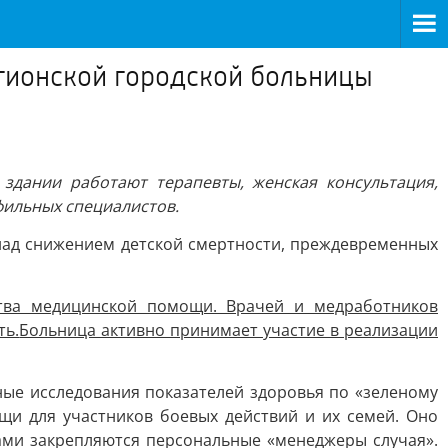
гионской городской больницы
дании работают терапевты, женская консультация,
офильных специалистов.
над снижением детской смертности, преждевременных
тва медицинской помощи. Врачей и медработников
ть.
Больница активно принимает участие в реализации
ые исследования показателей здоровья по «зеленому
щи для участников боевых действий и их семей. Оно
ами закрепляются персональные «менеджеры случая».