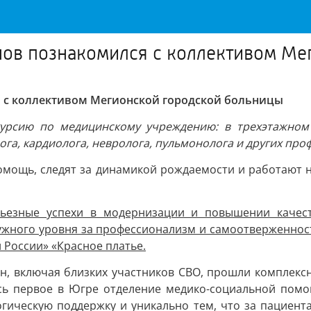
ов познакомился с коллективом Ме
 с коллективом Мегионской городской больницы
урсию по медицинскому учреждению: в трехэтажном з
ога, кардиолога, невролога, пульмонолога и других пр
омощь, следят за динамикой рождаемости и работают 
ерьезные успехи в модернизации и повышении качес
ужного уровня за профессионализм и самоотверженнос
России» «Красное платье.
н, включая близких участников СВО, прошли комплексн
ось первое в Югре отделение медико-социальной помо
гическую поддержку и уникально тем, что за пациент