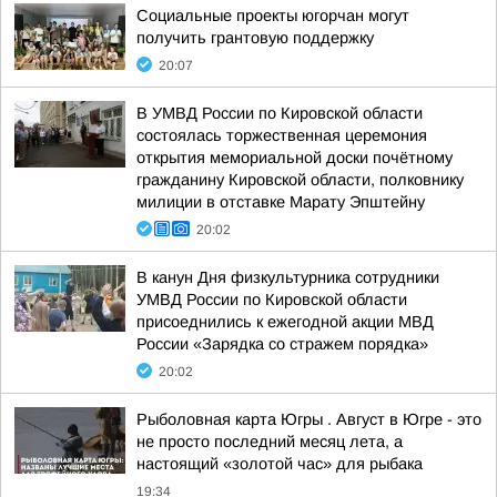
Социальные проекты югорчан могут
получить грантовую поддержку
20:07
В УМВД России по Кировской области
состоялась торжественная церемония
открытия мемориальной доски почётному
гражданину Кировской области, полковнику
милиции в отставке Марату Эпштейну
20:02
В канун Дня физкультурника сотрудники
УМВД России по Кировской области
присоеднились к ежегодной акции МВД
России «Зарядка со стражем порядка»
20:02
Рыболовная карта Югры . Август в Югре - это
не просто последний месяц лета, а
настоящий «золотой час» для рыбака
19:34