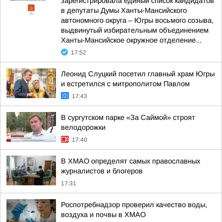
зарегистрировала единый список кандидатов
в депутаты Думы Ханты-Мансийского
автономного округа – Югры восьмого созыва,
выдвинутый избирательным объединением
Ханты-Мансийское окружное отделение...
17:52
Леонид Слуцкий посетил главный храм Югры
и встретился с митрополитом Павлом
17:43
В сургутском парке «За Саймой» строят
велодорожки
17:40
В ХМАО определят самых православных
журналистов и блогеров
17:31
Роспотребнадзор проверил качество воды,
воздуха и почвы в ХМАО