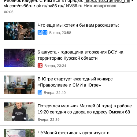
Ребенок найден. С ним все в порядке.
https://max.ru/nv86_me
•
vk.com/nv86ru • ok.ru/nv86.ru//
NV86.ru Нижневартовск
00:06
Что еще мы хотели бы вам рассказать:
Вчера, 23:58
6 августа - годовщина вторжения ВСУ на
территорию Курской области
Вчера, 23:34
В Югре стартует ежегодный конкурс
«Православие и СМИ в Югре»
Вчера, 22:49
Потерялся мальчик Матвей (4 года) в районе
19:20 сегодня со двора по адресу Омская 68
Вчера, 22:39
ЧУМовой фестиваль организуют в