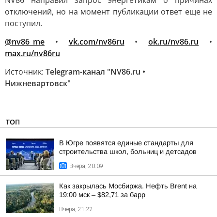
NV86 направил запрос энергетикам о причинах
отключений, но на момент публикации ответ еще не
поступил.
@nv86_me
•
vk.com/nv86ru
•
ok.ru/nv86.ru
•
max.ru/nv86ru
Источник:
Telegram-канал "NV86.ru •
Нижневартовск"
ТОП
В Югре появятся единые стандарты для
строительства школ, больниц и детсадов
Вчера, 20:09
Как закрылась Мосбиржа. Нефть Brent на
19:00 мск – $82,71 за барр
Вчера, 21:22