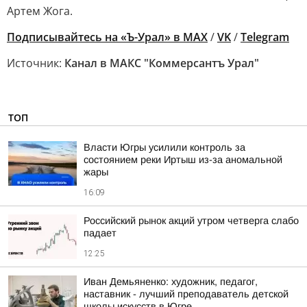
Артем Жога.
Подписывайтесь на «Ъ-Урал» в MAX
/
VK
/
Telegram
Источник:
Канал в МАКС "Коммерсантъ Урал"
ТОП
Власти Югры усилили контроль за
состоянием реки Иртыш из-за аномальной
жары
16:09
Российский рынок акций утром четверга слабо
падает
12:25
Иван Демьяненко: художник, педагог,
наставник - лучший преподаватель детской
школы искусств в Югре