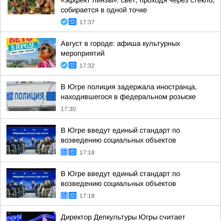
«эффект линзы»: свет, проходя через стекло,
собирается в одной точке
17:37
Август в городе: афиша культурных
мероприятий
17:32
В Югре полиция задержала иностранца,
находившегося в федеральном розыске
17:30
В Югре введут единый стандарт по
возведению социальных объектов
17:18
В Югре введут единый стандарт по
возведению социальных объектов
17:18
Директор Депкультуры Югры считает