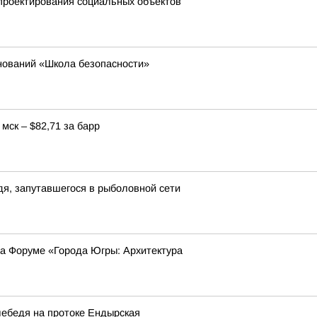
проектирования социальных объектов
нований «Школа безопасности»
мск – $82,71 за барр
я, запутавшегося в рыболовной сети
на Форуме «Города Югры: Архитектура
лебедя на протоке Ендырская