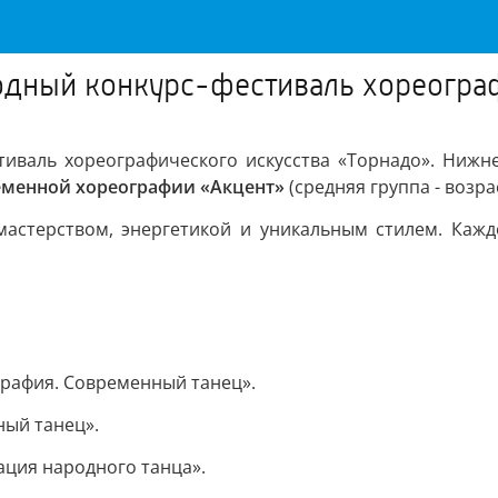
одный конкурс-фестиваль хореограф
тиваль хореографического искусства «Торнадо». Нижн
еменной хореографии «Акцент»
(средняя группа - возра
стерством, энергетикой и уникальным стилем. Каждое
ография. Современный танец».
ный танец».
ация народного танца».