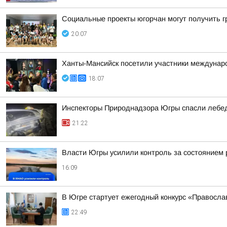
Социальные проекты югорчан могут получить 
20:07
Ханты-Мансийск посетили участники междунаро
18:07
Инспекторы Природнадзора Югры спасли лебед
21:22
Власти Югры усилили контроль за состоянием
16:09
В Югре стартует ежегодный конкурс «Правосл
22:49