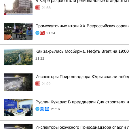
В Югре разработали региональные стандарты 
21:33
Промежуточные итоги XX Всероссийских сорев
21:24
Как закрылась Мосбиржа. Нефть Brent на 19:00 
21:22
Инспекторы Природнадзора Югры спасли лебед
21:22
Руслан Кухарук: В преддверии Дня строителя 
21:16
Инспекторы окружного Природнадзора спасли 