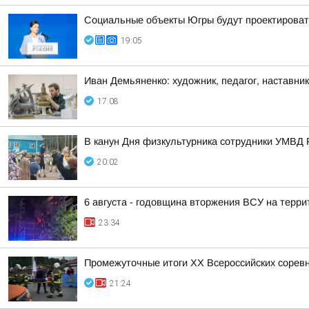
Социальные объекты Югры будут проектироват
19:05
Иван Демьяненко: художник, педагог, наставни
17:08
В канун Дня физкультурника сотрудники УМВД 
20:02
6 августа - годовщина вторжения ВСУ на терри
23:34
Промежуточные итоги XX Всероссийских сорев
21:24