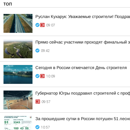
ТОП
Руслан Кухарук: Уважаемые строители! Поздра
09:07
Прямо сейчас участники проходят финальный 
09:42
Сегодня в России отмечается День строителя
10:09
Губернатор Югры поздравил строителей с про
09:57
За прошедшие сутки в России потушен 51 лесно
10:57