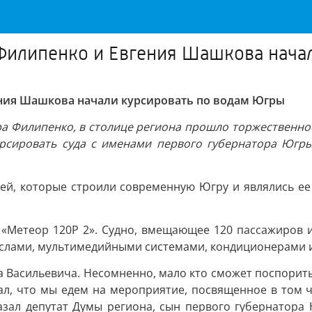
Филипенко и Евгения Шашкова нача
ния Шашкова начали курсировать по водам Югры
дра Филипенко, в столице региона прошло торжествен
рсировать суда с именами первого губернатора Югры
дей, которые строили современную Югру и являлись ее
«Метеор 120Р 2». Судно, вмещающее 120 пассажиров и
еслами, мультимедийными системами, кондиционерами и
а Васильевича. Несомненно, мало кто сможет поспорить 
казал, что мы едем на мероприятие, посвященное в том
азал депутат Думы региона, сын первого губернатора