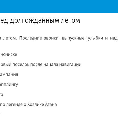
ред долгожданным летом
м летом. Последние звонки, выпускные, улыбки и на
ансийске
ервый поселок после начала навигации.
кампания
эпплингу
ур
по легенде о Хозяйке Агана
м