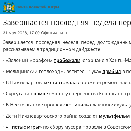
Завершается последняя неделя пе
Официально
31 мая 2026, 17:00
Завершается последняя неделя перед долгожданны
рассказываем в традиционном дайджесте.
• «Зеленый марафон»
пробежали
югорчане в Ханты-М
• Медицинский теплоход «Святитель Лука»
прибыл
в п
• В Нижневартовске
стартовала
дорожная ремонтная 
• Сургутянин
привез
бронзу с
первенства Европы по гр
• В Нефтеюганске прошел
фестиваль
славянских культ
• Дети Нижневартовского райна создают
мультфильм
•
«Чистые игры»
по сбору мусора провели в Советско