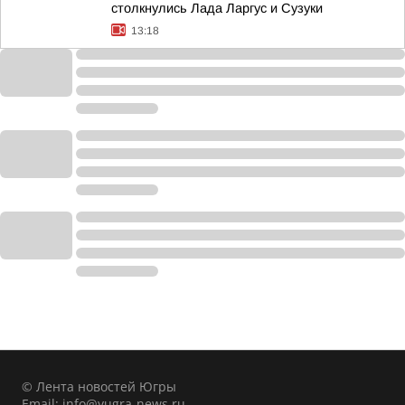
столкнулись Лада Ларгус и Сузуки
13:18
© Лента новостей Югры
Email:
info@yugra-news.ru