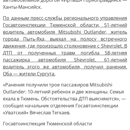
автомобильной дорогой «Иртыш» Горноправдинск —
Ханты-Мансийск.
По данным пресс-службы регионального управления
Госавтоинспекции Тюменской области, 51-летний
водитель автомобиля Mitsubishi Outlander, житель
города Пыть-Яха, выехал на полосу встречного
движения, где произошло столкновение с Shevrolet. В
ДТП от полученных травм погибла 58-летняя
пассажирка автомобиля Shevrolet. 61-летний
водитель этого же автомобиля, получил ранения.
Оба — жители Сургута.
«Ранения получили трое пассажиров Mitsubishi
Outlander: 10-летний ребенок и две женщины. Семья
ехала в Тюмень. Обстоятельства ДТП выясняются», —
сообщил начальник отделения Госавтоинспекции
«Уватский» Вячеслав Тегкаев.
Госавтоинспекция Тюменской области