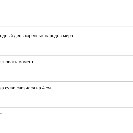
родный день коренных народов мира
вствовать момент
а сутки снизился на 4 см
т