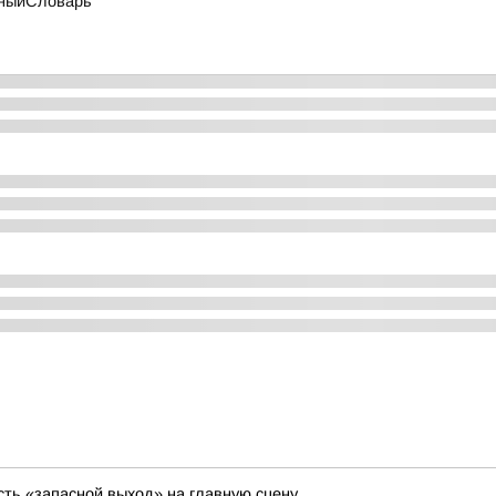
жныйСловарь
ть «запасной выход» на главную сцену