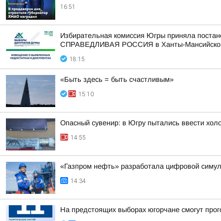
16:51
Избирательная комиссия Югры приняла постан
СПРАВЕДЛИВАЯ РОССИЯ в Ханты-Мансийском а
18:15
«Быть здесь = быть счастливым»
15:10
Опасный сувенир: в Югру пытались ввести хол
14:55
«Газпром нефть» разработала цифровой симу
14:34
На предстоящих выборах югорчане смогут прог