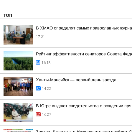
ТОП
В ХМАО определят самых православных журнал
17:31
Рейтинг эффективности сенаторов Совета Феде
16:18
Ханты-Мансийск — первый день заезда
14:22
В Югре выдают свидетельства о рождении пря
16:27
Завтра, 8 августа, в Нижневартовске пройдет 