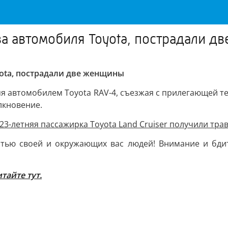
а автомобиля Toyota, пострадали д
ota, пострадали две женщины
яя автомобилем Toyota RAV-4, съезжая с прилегающей 
лкновение.
 23-летняя пассажирка Toyota Land Cruiser получили тра
стью своей и окружающих вас людей! Внимание и бдит
тайте тут.