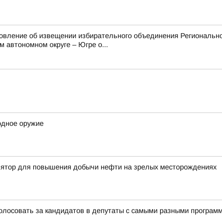
овление об извещении избирательного объединения Регионально
втономном округе – Югре о...
одное оружие
лятор для повышения добычи нефти на зрелых месторождениях
олосовать за кандидатов в депутаты с самыми разными програм