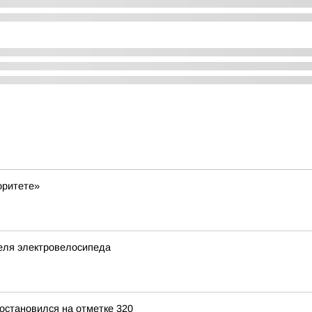
оритете»
теля электровелосипеда
остановился на отметке 320