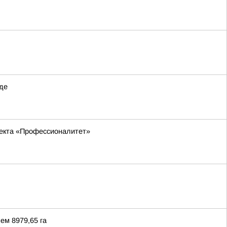
де
оекта «Профессионалитет»
ем 8979,65 га