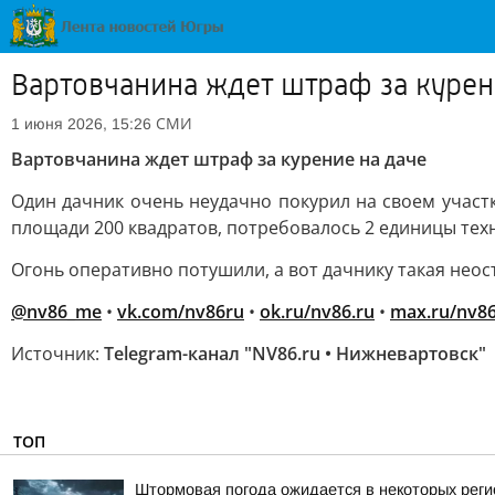
Вартовчанина ждет штраф за курен
СМИ
1 июня 2026, 15:26
Вартовчанина ждет штраф за курение на даче
Один дачник очень неудачно покурил на своем участке
площади 200 квадратов, потребовалось 2 единицы техн
Огонь оперативно потушили, а вот дачнику такая неос
@nv86_me
•
vk.com/nv86ru
•
ok.ru/nv86.ru
•
max.ru/nv8
Источник:
Telegram-канал "NV86.ru • Нижневартовск"
ТОП
Штормовая погода ожидается в некоторых реги