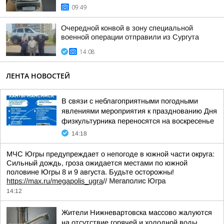
09:49
Очередной конвой в зону специальной
военной операции отправили из Сургута
14:08
ЛЕНТА НОВОСТЕЙ
В связи с неблагоприятными погодными
явлениями мероприятия к празднованию Дня
физкультурника переносятся на воскресенье
14:18
МЧС Югры предупреждает о непогоде в южной части округа:
Сильный дождь, гроза ожидается местами по южной
половине Югры 8 и 9 августа. Будьте осторожны!
https://max.ru/megapolis_ugra
//
Мегаполис Югра
14:12
Жители Нижневартовска массово жалуются
на отсутствие горячей и холодной воды