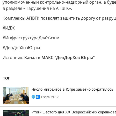
уполномоченный контрольно-надзорный орган, а буде
в разделе «Нарушения на АПВГК».
Комплексы АПВГК позволят защитить дорогу от разру
#ИДЖ
#ИнфраструктураДляЖизни
#ДепДорХозЮгры
Источник:
Канал в МАКС "ДепДорХоз Югры"
ТОП
Число мигрантов в Югре заметно сократилось
Вчера, 20:36
Итоги шестого дня XX Всероссийских соревнов