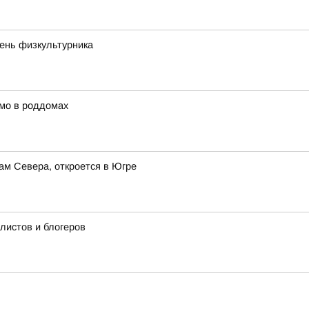
День физкультурника
мо в роддомах
ам Севера, откроется в Югре
истов и блогеров