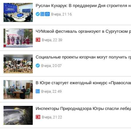
Руслан Кухарук: В преддверии Дня строителя 
Вчера, 21:16
ЧУМовой фестиваль организуют в Сургутском 
Вчера, 22:39
Социальные проекты югорчан могут получить 
Вчера, 20:07
В Югре стартует ежегодный конкурс «Правосл
Вчера, 22:49
Инспекторы Природнадзора Югры спасли лебед
Вчера, 21:22