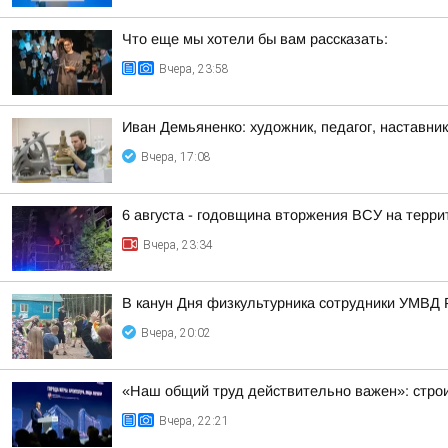
Что еще мы хотели бы вам рассказать:
Вчера, 23:58
Иван Демьяненко: художник, педагог, наставни
Вчера, 17:08
6 августа - годовщина вторжения ВСУ на терри
Вчера, 23:34
В канун Дня физкультурника сотрудники УМВД 
Вчера, 20:02
«Наш общий труд действительно важен»: строи
Вчера, 22:21