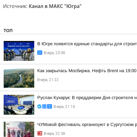
Источник:
Канал в МАКС "Югра"
ТОП
В Югре появятся единые стандарты для строит
Вчера, 20:09
Как закрылась Мосбиржа. Нефть Brent на 19:00 
Вчера, 21:22
Руслан Кухарук: В преддверии Дня строителя 
Вчера, 21:16
ЧУМовой фестиваль организуют в Сургутском 
Вчера, 22:39