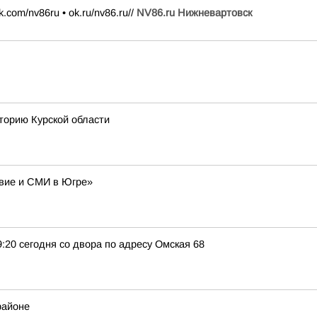
k.com/nv86ru • ok.ru/nv86.ru//
NV86.ru Нижневартовск
торию Курской области
авие и СМИ в Югре»
9:20 сегодня со двора по адресу Омская 68
районе