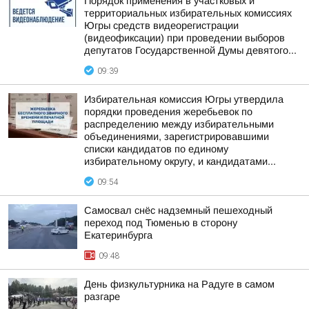
Порядок применения в участковых и
территориальных избирательных комиссиях
Югры средств видеорегистрации
(видеофиксации) при проведении выборов
депутатов Государственной Думы девятого...
09:39
Избирательная комиссия Югры утвердила
порядки проведения жеребьевок по
распределению между избирательными
объединениями, зарегистрировавшими
списки кандидатов по единому
избирательному округу, и кандидатами...
09:54
Самосвал снёс надземный пешеходный
переход под Тюменью в сторону
Екатеринбурга
09:48
День физкультурника на Радуге в самом
разгаре