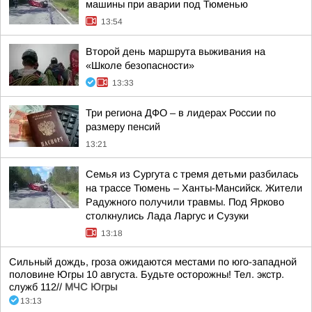
машины при аварии под Тюменью
13:54
Второй день маршрута выживания на
«Школе безопасности»
13:33
Три региона ДФО – в лидерах России по
размеру пенсий
13:21
Семья из Сургута с тремя детьми разбилась
на трассе Тюмень – Ханты-Мансийск. Жители
Радужного получили травмы. Под Ярково
столкнулись Лада Ларгус и Сузуки
13:18
Сильный дождь, гроза ожидаются местами по юго-западной
половине Югры 10 августа. Будьте осторожны! Тел. экстр.
служб 112//
МЧС Югры
13:13