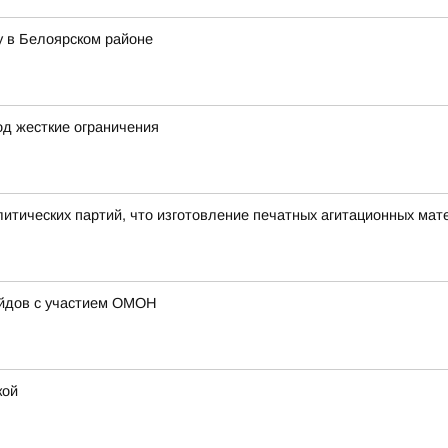
у в Белоярском районе
д жесткие ограничения
итических партий, что изготовление печатных агитационных ма
ейдов с участием ОМОН
кой