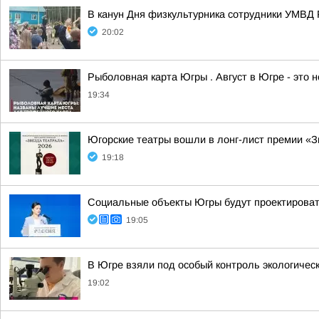
В канун Дня физкультурника сотрудники УМВД 
20:02
Рыболовная карта Югры . Август в Югре - это 
19:34
Югорские театры вошли в лонг-лист премии «З
19:18
Социальные объекты Югры будут проектироват
19:05
В Югре взяли под особый контроль экологичес
19:02