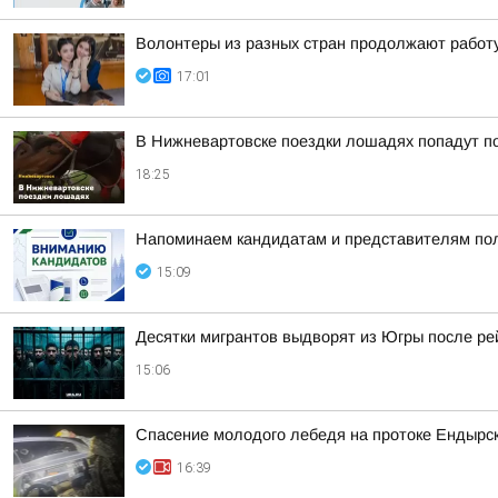
Волонтеры из разных стран продолжают работ
17:01
В Нижневартовске поездки лошадях попадут по
18:25
Напоминаем кандидатам и представителям пол
15:09
Десятки мигрантов выдворят из Югры после р
15:06
Спасение молодого лебедя на протоке Ендырс
16:39