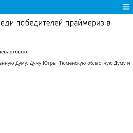
среди победителей праймериз в
невартовске
венную Думу, Думу Югры, Тюменскую областную Думу и