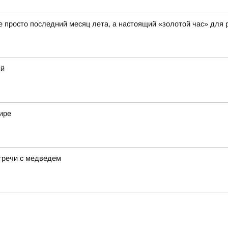
не просто последний месяц лета, а настоящий «золотой час» для 
ий
ире
тречи с медведем