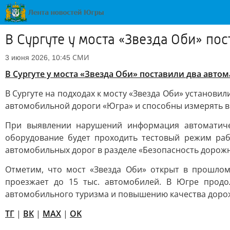
В Сургуте у моста «Звезда Оби» по
СМИ
3 июня 2026, 10:45
В Сургуте у моста «Звезда Оби» поставили два авто
В Сургуте на подходах к мосту «Звезда Оби» установи
автомобильной дороги «Югра» и способны измерять ве
При выявлении нарушений информация автоматиче
оборудование будет проходить тестовый режим раб
автомобильных дорог в разделе «Безопасность дорож
Отметим, что мост «Звезда Оби» открыт в прошлом
проезжает до 15 тыс. автомобилей. В Югре продо
автомобильного туризма и повышению качества доро
ТГ
|
ВК
|
MAX
|
OK