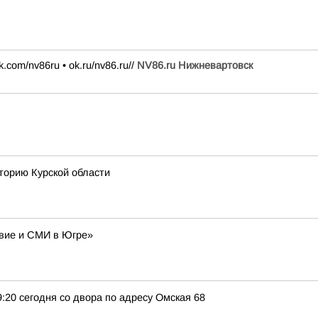
k.com/nv86ru • ok.ru/nv86.ru//
NV86.ru Нижневартовск
торию Курской области
авие и СМИ в Югре»
9:20 сегодня со двора по адресу Омская 68