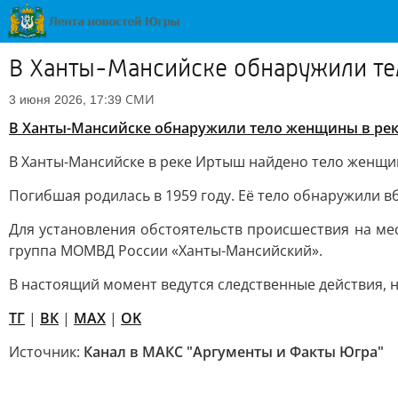
В Ханты-Мансийске обнаружили т
СМИ
3 июня 2026, 17:39
В Ханты-Мансийске обнаружили тело женщины в ре
В Ханты-Мансийске в реке Иртыш найдено тело женщи
Погибшая родилась в 1959 году. Её тело обнаружили в
Для установления обстоятельств происшествия на ме
группа МОМВД России «Ханты-Мансийский».
В настоящий момент ведутся следственные действия, 
ТГ
|
ВК
|
MAX
|
OK
Источник:
Канал в МАКС "Аргументы и Факты Югра"