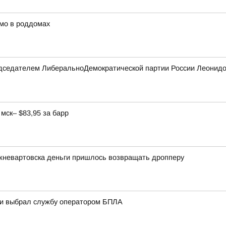
мо в роддомах
редседателем ЛиберальноДемократической партии России Леонидо
мск– $83,95 за барр
жневартовска деньги пришлось возвращать дропперу
ани выбрал службу оператором БПЛА