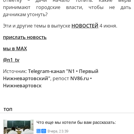
отметку – дачи начало топить. Какие меры
принимают городские власти, чтобы не дать
дачникам утонуть?
Эти и другие темы в выпуске
НОВОСТЕЙ
4 июня.
прислать новость
мы в МАХ
@n1_tv
Источник:
Telegram-канал "N1 • Первый
Нижневартовский"
, репост
NV86.ru •
Нижневартовск
ТОП
Что еще мы хотели бы вам рассказать:
Вчера, 23:39