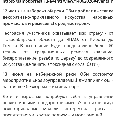
https://samotlorfest.ru/events/view/14062026#events_
12 июня на набережной реки Оби пройдет выставка
декоративно-прикладного искусства, народных
промыслов и ремесел «Город мастеров».
География участников охватывает всю страну - от
Новосибирской области до ЯНАО, от Кирова до
Томска. В экспозиции будет представлено более 60
техник: от традиционных ремесел (валяние,
бисероплетение, резьба по дереву) до современного
искусства (3D-печать, эпоксидная смола, батик).
13 июня на набережной реки Оби состоится
мероприятие «Радиоуправляемый джиппинг 4х4»
-
настоящее бездорожье в миниатюре.
Дети и взрослые попробуют себя в управлении
реалистичными внедорожниками. Участников ждут
полноприводные модели, интересная трасса с
препятствиями, крутые подъемы и море эмоций.