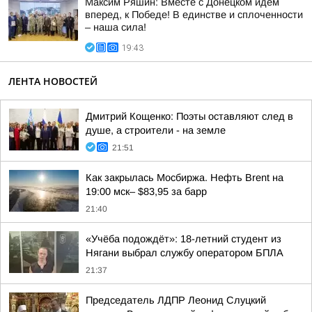
Максим Ряшин: Вместе с Донецком идём
вперед, к Победе! В единстве и сплоченности
– наша сила!
19:43
ЛЕНТА НОВОСТЕЙ
Дмитрий Кощенко: Поэты оставляют след в
душе, а строители - на земле
21:51
Как закрылась Мосбиржа. Нефть Brent на
19:00 мск– $83,95 за барр
21:40
«Учёба подождёт»: 18-летний студент из
Нягани выбрал службу оператором БПЛА
21:37
Председатель ЛДПР Леонид Слуцкий