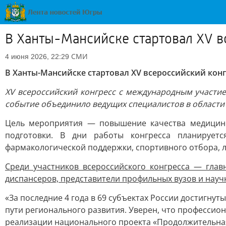
В Ханты-Мансийске стартовал XV в
СМИ
4 июня 2026, 22:29
В Ханты-Мансийске стартовал XV всероссийский конг
XV всероссийский конгресс с международным участие
событие объединило ведущих специалистов в области 
Цель мероприятия — повышение качества медицинс
подготовки. В дни работы конгресса планирует
фармакологической поддержки, спортивного отбора, 
Среди участников всероссийского конгресса — гла
диспансеров, представители профильных вузов и науч
«За последние 4 года в 69 субъектах России достигн
пути регионального развития. Уверен, что профессио
реализации национального проекта «Продолжительная