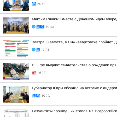
20:42
Максим Ряшин: Вместе с Донецком идём вперед,
19:43
Завтра, 8 августа, в Нижневартовске пройдет 
17:04
В Югре выдают свидетельства о рождении пря
16:27
Губернатор Югры обсудил на встрече с лидер
19:23
Результаты прошедших этапов ХХ Всероссийск