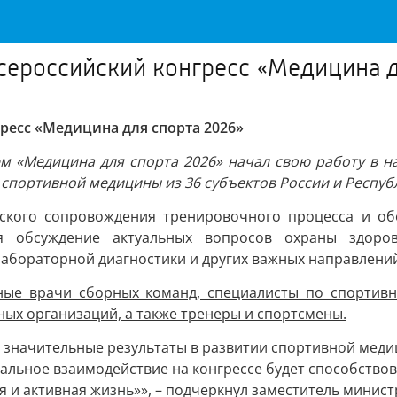
сероссийский конгресс «Медицина д
ресс «Медицина для спорта 2026»
м «Медицина для спорта 2026» начал свою работу в н
спортивной медицины из 36 субъектов России и Респуб
кого сопровождения тренировочного процесса и об
ся обсуждение актуальных вопросов охраны здоро
лабораторной диагностики и других важных направлени
вные врачи сборных команд, специалисты по спортивн
ных организаций, а также тренеры и спортсмены.
уты значительные результаты в развитии спортивной ме
нальное взаимодействие на конгрессе будет способство
 и активная жизнь»», – подчеркнул заместитель минист