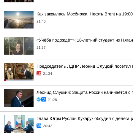
Как закрылась Мосбиржа. Нефть Brent на 19:00 
21:40
«Учёба подождёт»: 18-летний студент из Няг
21:37
Председатель ЛДПР Леонид Слуцкий посетил 
21:34
Леонид Слуцкий: Защита России начинается с п
21:28
Глава Югры Руслан Кухарук обсудил с делегац
20:42