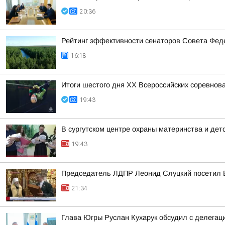
20:36
Рейтинг эффективности сенаторов Совета Феде
16:18
Итоги шестого дня XX Всероссийских соревнов
19:43
В сургутском центре охраны материнства и дет
19:43
Председатель ЛДПР Леонид Слуцкий посетил 
21:34
Глава Югры Руслан Кухарук обсудил с делегац