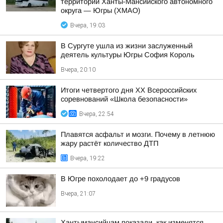
территории Ханты-Мансийского автономного
округа — Югры (ХМАО)
Вчера, 19:03
В Сургуте ушла из жизни заслуженный
деятель культуры Югры София Король
Вчера, 20:10
Итоги четвертого дня XX Всероссийских
соревнований «Школа безопасности»
Вчера, 22:54
Плавятся асфальт и мозги. Почему в летнюю
жару растёт количество ДТП
Вчера, 19:22
В Югре похолодает до +9 градусов
Вчера, 21:07
Хантымансийцам показали, как изменятся