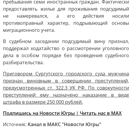
пребывания семи иностранных граждан. Фактически
предоставлять жилье для проживания подсудимый
не намеревался, а его действия носили
противоправный характер, подрывающий основы
миграционного учета.
В судебном заседании подсудимый вину признал,
поддержал ходатайство о рассмотрении уголовного
дела в особом порядке без проведения судебного
разбирательства.
Приговором Сургутского городского суда мужчина
признан виновным в совершении преступлений,
предусмотренных ст. 322.3 УК РФ. По совокупности
преступлений ему назначено наказание в виде
штрафа в размере 250 000 рублей.
Подпишись на Новости Югры | Читать нас в MAX
Источник:
Канал в МАКС "Новости Югры"