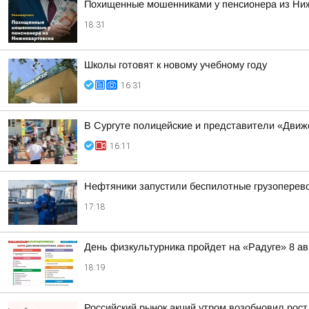
Похищенные мошенниками у пенсионера из Ни
18:31
Школы готовят к новому учебному году
16:31
В Сургуте полицейские и представители «Движ
16:11
Нефтяники запустили беспилотные грузоперев
17:18
День физкультурника пройдет на «Радуге» 8 авг
18:19
Российский рынок акций утром возобновил рост