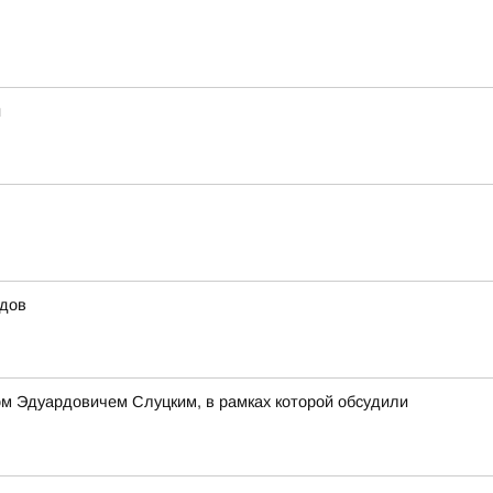
и
идов
м Эдуардовичем Слуцким, в рамках которой обсудили