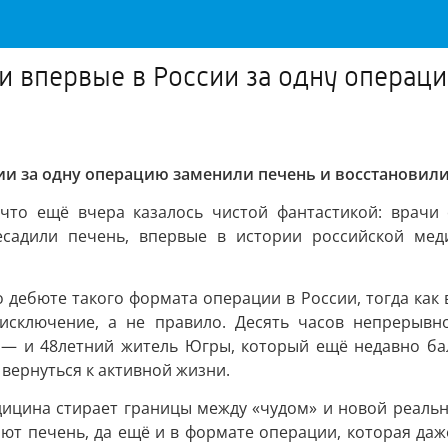
ги впервые в России за одну операц
сии за одну операцию заменили печень и восстановил
 что ещё вчера казалось чистой фантастикой: врачи
есадили печень, впервые в истории российской ме
 о дебюте такого формата операции в России, тогда ка
сключение, а не правило. Десять часов непрерывно
 — и 48летний житель Югры, который ещё недавно ба
 вернуться к активной жизни.
дицина стирает границы между «чудом» и новой реаль
яют печень, да ещё и в формате операции, которая даж