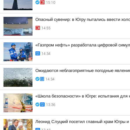
15:10
Опасный сувенир: в Югру пытались ввести хол
14:55
«Газпром нефть» разработала цифровой симу
14:34
Ожидаются неблагоприятные погодные явлени
14:34
«Школа безопасности» в Югре: испытания для
13:36
Леонид Слуцкий посетил главный храм Югры и