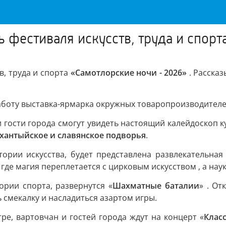
ь фестиваля искусств, труда и спор
в, труда и спорта
«Самотлорские ночи - 2026»
. Расска
боту выставка-ярмарка окружных товаропроизводителе
и гости города смогут увидеть настоящий калейдоскоп к
 хантыйское и славянское подворья
.
ории искусства, будет представлена развлекательная
где магия переплетается с цирковым искусством , а нау
рии спорта, развернутся «
Шахматные баталии
» . От
 смекалку и насладиться азартом игры.
е, вартовчан и гостей города ждут на концерт «
Клас