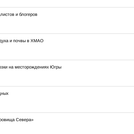
листов и блогеров
здуха и почвы в ХМАО
озки на месторождениях Югры
дных
кровища Севера»