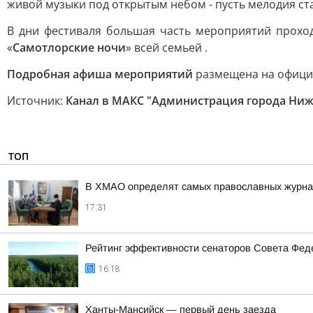
живой музыки под открытым небом - пусть мелодия ст
В дни фестиваля большая часть мероприятий проход
«
Самотлорские ночи
» всей семьей .
Подробная афиша мероприятий
размещена на офици
Источник:
Канал в МАКС "Администрация города Ниж
ТОП
В ХМАО определят самых православных журнал
17:31
Рейтинг эффективности сенаторов Совета Феде
16:18
Ханты-Мансийск — первый день заезда