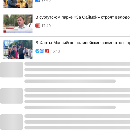
17:43
В сургутском парке «За Саймой» строят велод
17:40
В Ханты-Мансийске полицейские совместно с п
15:43