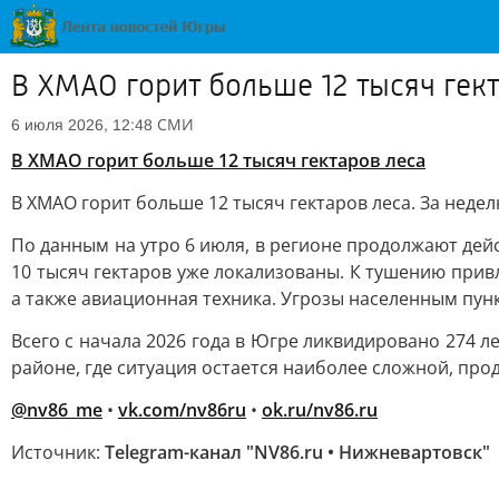
В ХМАО горит больше 12 тысяч гект
СМИ
6 июля 2026, 12:48
В ХМАО горит больше 12 тысяч гектаров леса
В ХМАО горит больше 12 тысяч гектаров леса. За неде
По данным на утро 6 июля, в регионе продолжают дейс
10 тысяч гектаров уже локализованы. К тушению при
а также авиационная техника. Угрозы населенным пун
Всего с начала 2026 года в Югре ликвидировано 274 
районе, где ситуация остается наиболее сложной, пр
@nv86_me
•
vk.com/nv86ru
•
ok.ru/nv86.ru
Источник:
Telegram-канал "NV86.ru • Нижневартовск"