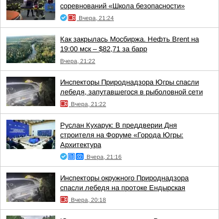
соревнований «Школа безопасности»
Вчера, 21:24
Как закрылась Мосбиржа. Нефть Brent на
19:00 мск – $82,71 за барр
Вчера, 21:22
Инспекторы Природнадзора Югры спасли
лебедя, запутавшегося в рыболовной сети
Вчера, 21:22
Руслан Кухарук: В преддверии Дня
строителя на Форуме «Города Югры:
Архитектура
Вчера, 21:16
Инспекторы окружного Природнадзора
спасли лебедя на протоке Ендырская
Вчера, 20:18