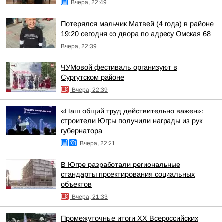
Вчера, 22:49
Потерялся мальчик Матвей (4 года) в районе
19:20 сегодня со двора по адресу Омская 68
Вчера, 22:39
ЧУМовой фестиваль организуют в
Сургутском районе
Вчера, 22:39
«Наш общий труд действительно важен»:
строители Югры получили награды из рук
губернатора
Вчера, 22:21
В Югре разработали региональные
стандарты проектирования социальных
объектов
Вчера, 21:33
Промежуточные итоги XX Всероссийских