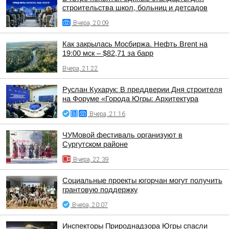
строительства школ, больниц и детсадов
Вчера, 20:09
Как закрылась Мосбиржа. Нефть Brent на
19:00 мск – $82,71 за барр
Вчера, 21:22
Руслан Кухарук: В преддверии Дня строителя
на Форуме «Города Югры: Архитектура
Вчера, 21:16
ЧУМовой фестиваль организуют в
Сургутском районе
Вчера, 22:39
Социальные проекты югорчан могут получить
грантовую поддержку
Вчера, 20:07
Инспекторы Природнадзора Югры спасли