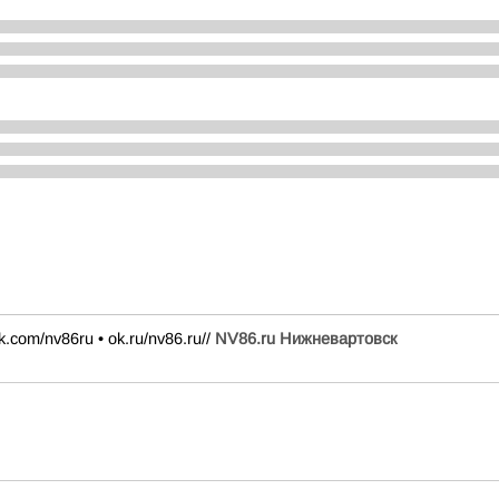
k.com/nv86ru • ok.ru/nv86.ru//
NV86.ru Нижневартовск