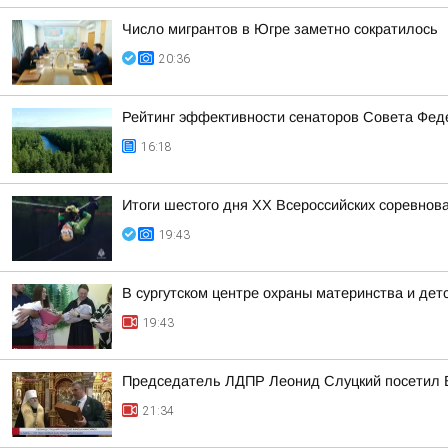
Число мигрантов в Югре заметно сократилось
20:36
Рейтинг эффективности сенаторов Совета Феде
16:18
Итоги шестого дня XX Всероссийских соревнов
19:43
В сургутском центре охраны материнства и дет
19:43
Председатель ЛДПР Леонид Слуцкий посетил 
21:34