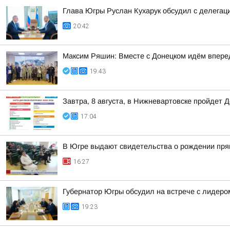
Глава Югры Руслан Кухарук обсудил с делегац
20:42
Максим Ряшин: Вместе с Донецком идём вперед,
19:43
Завтра, 8 августа, в Нижневартовске пройдет 
17:04
В Югре выдают свидетельства о рождении пря
16:27
Губернатор Югры обсудил на встрече с лидер
19:23