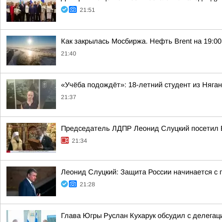
21:51
Как закрылась Мосбиржа. Нефть Brent на 19:00 
21:40
«Учёба подождёт»: 18-летний студент из Няг
21:37
Председатель ЛДПР Леонид Слуцкий посетил 
21:34
Леонид Слуцкий: Защита России начинается с п
21:28
Глава Югры Руслан Кухарук обсудил с делегац